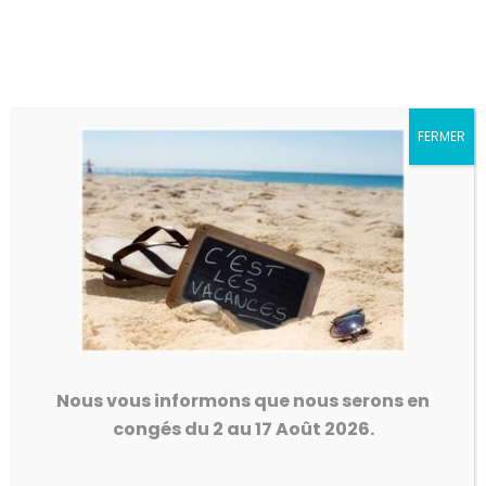
04.66.83.40.16
FERMER
/
/
Home
Collection
Canapé Effel
Nous vous informons que nous serons en
congés du 2 au 17 Août 2026.