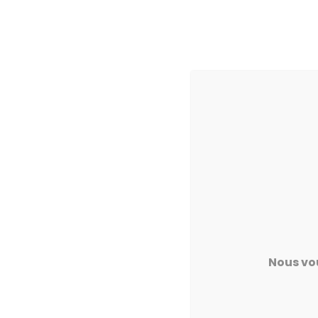
ACCUEIL
/
/
Home
Collection
Couette Stripe
SÉJOUR
TABLES ET C
Bahuts
Tables
Bibliothèques et Bureau
Tables basse
Meubles TV
Chaises
Nous vo
Meubles de complément
Tabourets